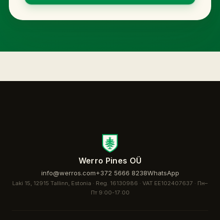
Werro Pines OÜ
info@werros.com
+372 5666 8238
WhatsApp
Laki 15, 12915 Tallinn, Estonia · Reg. 16130986 · VAT EE102407637 ·
Пн–
Пт 9:00-17:00