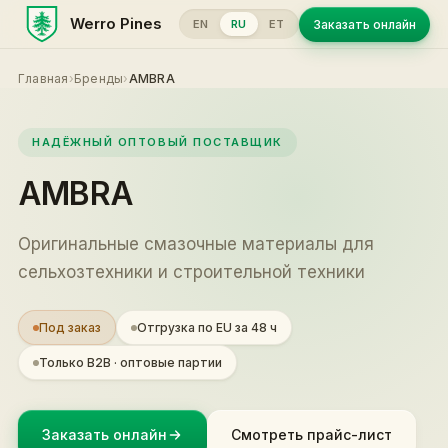
Werro Pines
Заказать онлайн
EN
RU
ET
Главная
›
Бренды
›
AMBRA
НАДЁЖНЫЙ ОПТОВЫЙ ПОСТАВЩИК
AMBRA
Оригинальные смазочные материалы для
сельхозтехники и строительной техники
Под заказ
Отгрузка по EU за 48 ч
Только B2B · оптовые партии
Заказать онлайн
Смотреть прайс-лист