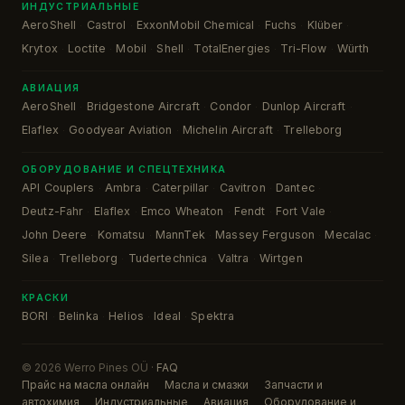
ИНДУСТРИАЛЬНЫЕ
AeroShell
Castrol
ExxonMobil Chemical
Fuchs
Klüber
·
·
·
·
·
Krytox
Loctite
Mobil
Shell
TotalEnergies
Tri-Flow
Würth
·
·
·
·
·
·
АВИАЦИЯ
AeroShell
Bridgestone Aircraft
Condor
Dunlop Aircraft
·
·
·
·
Elaflex
Goodyear Aviation
Michelin Aircraft
Trelleborg
·
·
·
ОБОРУДОВАНИЕ И СПЕЦТЕХНИКА
API Couplers
Ambra
Caterpillar
Cavitron
Dantec
·
·
·
·
·
Deutz-Fahr
Elaflex
Emco Wheaton
Fendt
Fort Vale
·
·
·
·
·
John Deere
Komatsu
MannTek
Massey Ferguson
Mecalac
·
·
·
·
·
Silea
Trelleborg
Tudertechnica
Valtra
Wirtgen
·
·
·
·
КРАСКИ
BORI
Belinka
Helios
Ideal
Spektra
·
·
·
·
© 2026 Werro Pines OÜ ·
FAQ
Прайс на масла онлайн
Масла и смазки
Запчасти и
автохимия
Индустриальные
Авиация
Оборудование и