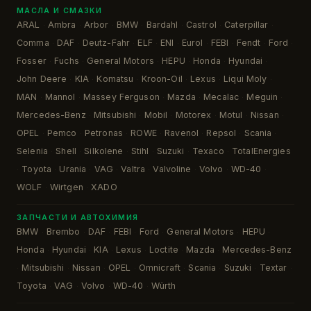
МАСЛА И СМАЗКИ
ARAL
Ambra
Arbor
BMW
Bardahl
Castrol
Caterpillar
·
·
·
·
·
·
·
Comma
DAF
Deutz-Fahr
ELF
ENI
Eurol
FEBI
Fendt
Ford
·
·
·
·
·
·
·
·
·
Fosser
Fuchs
General Motors
HEPU
Honda
Hyundai
·
·
·
·
·
·
John Deere
KIA
Komatsu
Kroon-Oil
Lexus
Liqui Moly
·
·
·
·
·
·
MAN
Mannol
Massey Ferguson
Mazda
Mecalac
Meguin
·
·
·
·
·
·
Mercedes-Benz
Mitsubishi
Mobil
Motorex
Motul
Nissan
·
·
·
·
·
·
OPEL
Pemco
Petronas
ROWE
Ravenol
Repsol
Scania
·
·
·
·
·
·
·
Selenia
Shell
Silkolene
Stihl
Suzuki
Texaco
TotalEnergies
·
·
·
·
·
·
Toyota
Urania
VAG
Valtra
Valvoline
Volvo
WD-40
·
·
·
·
·
·
·
·
WOLF
Wirtgen
XADO
·
·
ЗАПЧАСТИ И АВТОХИМИЯ
BMW
Brembo
DAF
FEBI
Ford
General Motors
HEPU
·
·
·
·
·
·
·
Honda
Hyundai
KIA
Lexus
Loctite
Mazda
Mercedes-Benz
·
·
·
·
·
·
Mitsubishi
Nissan
OPEL
Omnicraft
Scania
Suzuki
Textar
·
·
·
·
·
·
·
·
Toyota
VAG
Volvo
WD-40
Würth
·
·
·
·