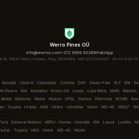
Werro Pines OÜ
info@werros.com
+372 5666 8238
WhatsApp
ki 15, 12915 Tallinn, Estonia · Reg. 16130986 · VAT EE102407637 ·
Пн–Пт 9:00-17
Bardahl
Castrol
Caterpillar
Comma
DAF
Deutz-Fahr
ELF
ENI
Eu
·
·
·
·
·
·
·
·
·
hn Deere
KIA
Komatsu
Kroon-Oil
Lexus
Liqui Moly
MAN
Mannol
·
·
·
·
·
·
·
·
Mobil
Motorex
Motul
Nissan
OPEL
Pemco
Petronas
ROWE
Rav
·
·
·
·
·
·
·
·
es
Toyota
Urania
VAG
Valtra
Valvoline
Volvo
WD-40
WOLF
Wi
·
·
·
·
·
·
·
·
·
Ford
General Motors
HEPU
Honda
Hyundai
KIA
Lexus
Loctite
M
·
·
·
·
·
·
·
·
Textar
Toyota
VAG
Volvo
WD-40
Würth
·
·
·
·
·