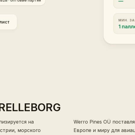
—
 B2B · оптовые партии
МИН. З
лист
1 палл
TRELLEBORG
лизируется на
Werro Pines OÜ поставл
стрии, морского
Европе и миру для ави