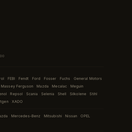
:00
rol
FEBI
Fendt
Ford
Fosser
Fuchs
General Motors
·
·
·
·
·
·
Massey Ferguson
Mazda
Mecalac
Meguin
·
·
·
·
enol
Repsol
Scania
Selenia
Shell
Silkolene
Stihl
·
·
·
·
·
·
·
rtgen
XADO
·
azda
Mercedes-Benz
Mitsubishi
Nissan
OPEL
·
·
·
·
·