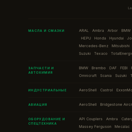
La
ARAL
Ambra
Arbor
BMW
·
·
·
МАСЛА И СМАЗКИ
HEPU
Honda
Hyundai
Jo
·
·
·
·
Mercedes-Benz
Mitsubishi
·
·
Suzuki
Texaco
TotalEnergi
·
·
BMW
Brembo
DAF
FEBI
·
·
·
·
ЗАПЧАСТИ И
АВТОХИМИЯ
Omnicraft
Scania
Suzuki
·
·
·
AeroShell
Castrol
ExxonMo
·
·
ИНДУСТРИАЛЬНЫЕ
AeroShell
Bridgestone Aircr
·
АВИАЦИЯ
API Couplers
Ambra
Caterp
·
·
ОБОРУДОВАНИЕ И
СПЕЦТЕХНИКА
Massey Ferguson
Mecalac
·
·