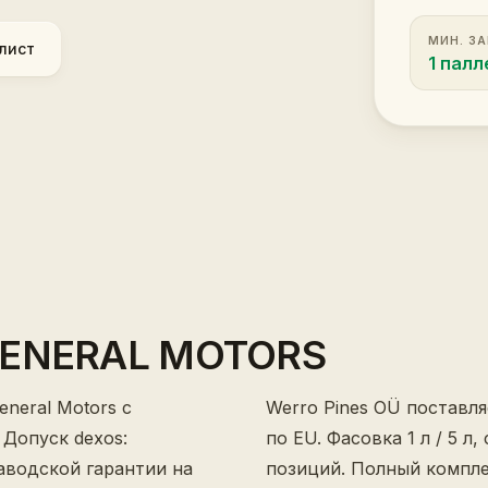
МИН. З
лист
1 палл
GENERAL MOTORS
neral Motors с
Werro Pines OÜ поставл
 Допуск dexos:
по EU. Фасовка 1 л / 5 л
аводской гарантии на
позиций. Полный компле