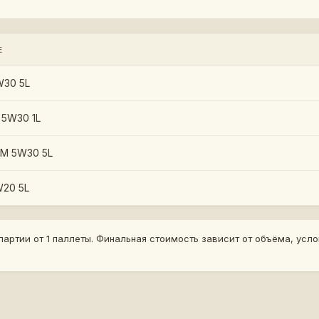
Е
W30 5L
 5W30 1L
GM 5W30 5L
20 5L
артии от 1 паллеты. Финальная стоимость зависит от объёма, услов