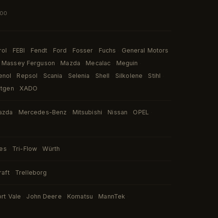
:00
rol
FEBI
Fendt
Ford
Fosser
Fuchs
General Motors
·
·
·
·
·
·
Massey Ferguson
Mazda
Mecalac
Meguin
·
·
·
·
enol
Repsol
Scania
Selenia
Shell
Silkolene
Stihl
·
·
·
·
·
·
·
rtgen
XADO
·
azda
Mercedes-Benz
Mitsubishi
Nissan
OPEL
·
·
·
·
·
ies
Tri-Flow
Würth
·
·
raft
Trelleborg
·
ort Vale
John Deere
Komatsu
MannTek
·
·
·
·