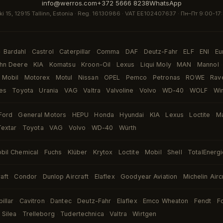
info@werros.com
+372 5666 8238
WhatsApp
ki 15, 12915 Tallinn, Estonia · Reg. 16130986 · VAT EE102407637 ·
Пн–Пт 9:00-17
Bardahl
Castrol
Caterpillar
Comma
DAF
Deutz-Fahr
ELF
ENI
Eu
·
·
·
·
·
·
·
·
·
hn Deere
KIA
Komatsu
Kroon-Oil
Lexus
Liqui Moly
MAN
Mannol
·
·
·
·
·
·
·
·
Mobil
Motorex
Motul
Nissan
OPEL
Pemco
Petronas
ROWE
Rav
·
·
·
·
·
·
·
·
es
Toyota
Urania
VAG
Valtra
Valvoline
Volvo
WD-40
WOLF
Wi
·
·
·
·
·
·
·
·
·
Ford
General Motors
HEPU
Honda
Hyundai
KIA
Lexus
Loctite
M
·
·
·
·
·
·
·
·
Textar
Toyota
VAG
Volvo
WD-40
Würth
·
·
·
·
·
bil Chemical
Fuchs
Klüber
Krytox
Loctite
Mobil
Shell
TotalEnerg
·
·
·
·
·
·
·
aft
Condor
Dunlop Aircraft
Elaflex
Goodyear Aviation
Michelin Airc
·
·
·
·
·
illar
Cavitron
Dantec
Deutz-Fahr
Elaflex
Emco Wheaton
Fendt
F
·
·
·
·
·
·
·
Silea
Trelleborg
Tudertechnica
Valtra
Wirtgen
·
·
·
·