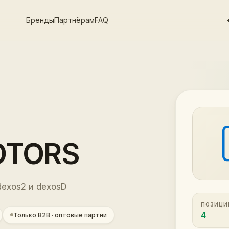
Бренды
Партнёрам
FAQ
OTORS
dexos2 и dexosD
ПОЗИЦИ
4
Только B2B · оптовые партии