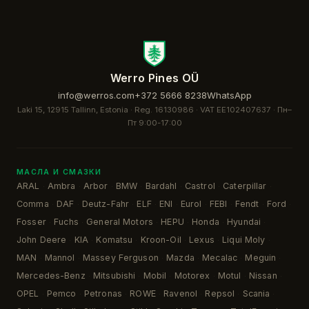
Werro Pines OÜ
info@werros.com
+372 5666 8238
WhatsApp
Laki 15, 12915 Tallinn, Estonia · Reg. 16130986 · VAT EE102407637 ·
Пн–
Пт 9:00-17:00
МАСЛА И СМАЗКИ
ARAL
Ambra
Arbor
BMW
Bardahl
Castrol
Caterpillar
·
·
·
·
·
·
·
Comma
DAF
Deutz-Fahr
ELF
ENI
Eurol
FEBI
Fendt
Ford
·
·
·
·
·
·
·
·
·
Fosser
Fuchs
General Motors
HEPU
Honda
Hyundai
·
·
·
·
·
·
John Deere
KIA
Komatsu
Kroon-Oil
Lexus
Liqui Moly
·
·
·
·
·
·
MAN
Mannol
Massey Ferguson
Mazda
Mecalac
Meguin
·
·
·
·
·
·
Mercedes-Benz
Mitsubishi
Mobil
Motorex
Motul
Nissan
·
·
·
·
·
·
OPEL
Pemco
Petronas
ROWE
Ravenol
Repsol
Scania
·
·
·
·
·
·
·