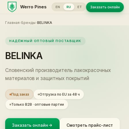
Werro Pines
Заказать онлайн
EN
RU
ET
Главная
›
Бренды
›
BELINKA
НАДЁЖНЫЙ ОПТОВЫЙ ПОСТАВЩИК
BELINKA
Словенский производитель лакокрасочных
материалов и защитных покрытий
Под заказ
Отгрузка по EU за 48 ч
Только B2B · оптовые партии
Заказать онлайн
Смотреть прайс-лист