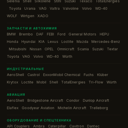
Selenia
Shell
Silkolene
Stihl
Suzuki
Texaco
TotalEnergies
·
·
·
·
·
·
Toyota
Urania
VAG
Valtra
Valvoline
Volvo
WD-40
·
·
·
·
·
·
·
·
WOLF
Wirtgen
XADO
·
·
ЗАПЧАСТИ И АВТОХИМИЯ
BMW
Brembo
DAF
FEBI
Ford
General Motors
HEPU
·
·
·
·
·
·
·
Honda
Hyundai
KIA
Lexus
Loctite
Mazda
Mercedes-Benz
·
·
·
·
·
·
Mitsubishi
Nissan
OPEL
Omnicraft
Scania
Suzuki
Textar
·
·
·
·
·
·
·
·
Toyota
VAG
Volvo
WD-40
Würth
·
·
·
·
ИНДУСТРИАЛЬНЫЕ
AeroShell
Castrol
ExxonMobil Chemical
Fuchs
Klüber
·
·
·
·
·
Krytox
Loctite
Mobil
Shell
TotalEnergies
Tri-Flow
Würth
·
·
·
·
·
·
АВИАЦИЯ
AeroShell
Bridgestone Aircraft
Condor
Dunlop Aircraft
·
·
·
·
Elaflex
Goodyear Aviation
Michelin Aircraft
Trelleborg
·
·
·
ОБОРУДОВАНИЕ И СПЕЦТЕХНИКА
API Couplers
Ambra
Caterpillar
Cavitron
Dantec
·
·
·
·
·