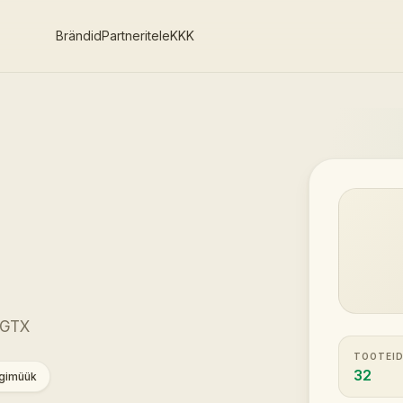
Brändid
Partneritele
KKK
 GTX
TOOTEID
32
lgimüük