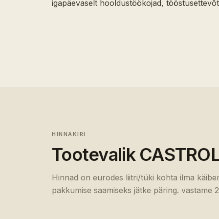
igapäevaselt hooldustöökojad, tööstusettevõtt
HINNAKIRI
Tootevalik
CASTRO
Hinnad on eurodes liitri/tüki kohta ilma käib
pakkumise saamiseks jätke päring. vastame 2