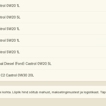
trol 0W20 1L
trol 0W20 5L
strol 5W20 1L
strol 5W20 1L
strol 5W20 1L
al Diesel (Ford) Castrol 0W20 5L
 C2 Castrol 0W30 20L
 kohta. Lõplik hind sõltub mahust, maksetingimustest ja logistikast. T