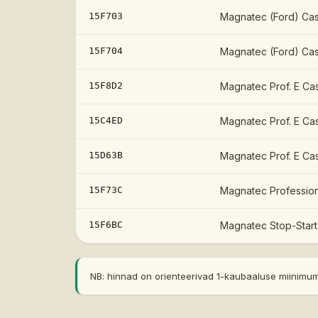
15F703
Magnatec (Ford) Cas
15F704
Magnatec (Ford) Cas
15F8D2
Magnatec Prof. E Ca
15C4ED
Magnatec Prof. E Ca
15D63B
Magnatec Prof. E Ca
15F73C
Magnatec Profession
15F6BC
Magnatec Stop-Start
NB: hinnad on orienteerivad 1-kaubaaluse miinimumi