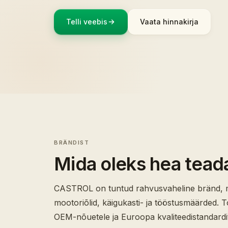
Telli veebis
Vaata hinnakirja
BRÄNDIST
Mida oleks hea tead
CASTROL on tuntud rahvusvaheline bränd, mi
mootoriõlid, käigukasti- ja tööstusmäärded.
OEM-nõuetele ja Euroopa kvaliteedistandardi