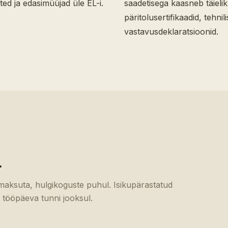
ed ja edasimüüjad üle EL-i.
saadetisega kaasneb täiel
päritolusertifikaadid, tehn
vastavusdeklaratsioonid.
L
emaksuta, hulgikoguste puhul. Isikupärastatud
 tööpäeva tunni jooksul.