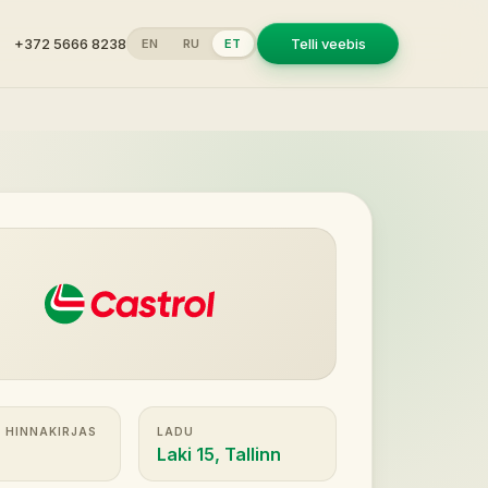
+372 5666 8238
Telli veebis
EN
RU
ET
 HINNAKIRJAS
LADU
Laki 15, Tallinn