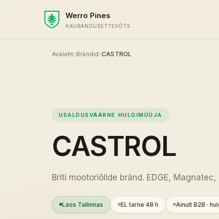
Werro Pines
KAUBANDUSETTEVÕTE
Avaleht
›
Brändid
›
CASTROL
USALDUSVÄÄRNE HULGIMÜÜJA
CASTROL
Briti mootoriõlide bränd. EDGE, Magnatec,
Laos Tallinnas
EL tarne 48 h
Ainult B2B · hu