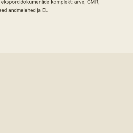
ik ekspordidokumentide komplekt: arve, CMR,
ilised andmelehed ja EL