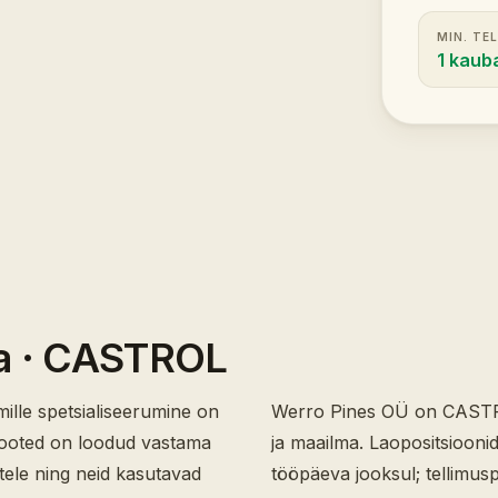
MIN. TE
1 kaub
a
· CASTROL
lle spetsialiseerumine on
Werro Pines OÜ on CASTR
 Tooted on loodud vastama
ja maailma. Laopositsioonid
tele ning neid kasutavad
tööpäeva jooksul; tellimusp