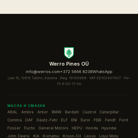
Werro Pines OÜ
info@werros.com
+372 5666 8238
WhatsApp
Laki 15, 12915 Tallinn, Estonia · Reg. 16130986 · VAT EE102407637 ·
Пн–
Пт 9:00-17:00
МАСЛА И СМАЗКИ
ARAL
Ambra
Arbor
BMW
Bardahl
Castrol
Caterpillar
·
·
·
·
·
·
·
Comma
DAF
Deutz-Fahr
ELF
ENI
Eurol
FEBI
Fendt
Ford
·
·
·
·
·
·
·
·
·
Fosser
Fuchs
General Motors
HEPU
Honda
Hyundai
·
·
·
·
·
·
John Deere
KIA
Komatsu
Kroon-Oil
Lexus
Liqui Moly
·
·
·
·
·
·