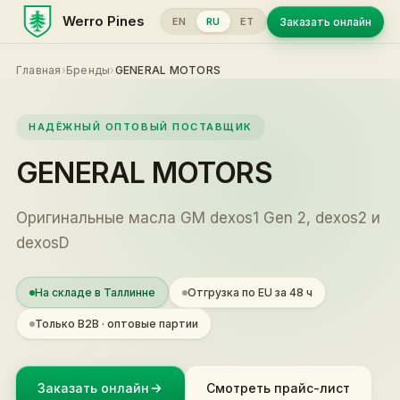
Werro Pines
Заказать онлайн
EN
RU
ET
Главная
›
Бренды
›
GENERAL MOTORS
НАДЁЖНЫЙ ОПТОВЫЙ ПОСТАВЩИК
GENERAL MOTORS
Оригинальные масла GM dexos1 Gen 2, dexos2 и
dexosD
На складе в Таллинне
Отгрузка по EU за 48 ч
Только B2B · оптовые партии
Заказать онлайн
Смотреть прайс-лист