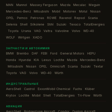
MAN
Mannol
Massey Ferguson
Mazda
Mecalac
Meguin
·
·
·
·
·
·
Mercedes-Benz
Mitsubishi
Mobil
Motorex
Motul
Nissan
·
·
·
·
·
·
OPEL
Pemco
Petronas
ROWE
Ravenol
Repsol
Scania
·
·
·
·
·
·
·
Selenia
Shell
Silkolene
Stihl
Suzuki
Texaco
TotalEnergies
·
·
·
·
·
·
Toyota
Urania
VAG
Valtra
Valvoline
Volvo
WD-40
·
·
·
·
·
·
·
·
WOLF
Wirtgen
XADO
·
·
ЗАПЧАСТИ И АВТОХИМИЯ
BMW
Brembo
DAF
FEBI
Ford
General Motors
HEPU
·
·
·
·
·
·
·
Honda
Hyundai
KIA
Lexus
Loctite
Mazda
Mercedes-Benz
·
·
·
·
·
·
Mitsubishi
Nissan
OPEL
Omnicraft
Scania
Suzuki
Textar
·
·
·
·
·
·
·
·
Toyota
VAG
Volvo
WD-40
Würth
·
·
·
·
ИНДУСТРИАЛЬНЫЕ
AeroShell
Castrol
ExxonMobil Chemical
Fuchs
Klüber
·
·
·
·
·
Krytox
Loctite
Mobil
Shell
TotalEnergies
Tri-Flow
Würth
·
·
·
·
·
·
АВИАЦИЯ
AeroShell
Bridgestone Aircraft
Condor
Dunlop Aircraft
·
·
·
·