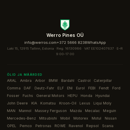
Werro Pines OÜ
info@werros.com
+372 5666 8238
WhatsApp
Laki 15, 12915 Tallinn, Estonia · Reg. 16130986 · VAT EE102407637 ·
E–R
9:00-17:00
ÕLID JA MÄÄRDED
ARAL
Ambra
Arbor
BMW
Bardahl
Castrol
Caterpillar
·
·
·
·
·
·
·
Comma
DAF
Deutz-Fahr
ELF
ENI
Eurol
FEBI
Fendt
Ford
·
·
·
·
·
·
·
·
·
Fosser
Fuchs
General Motors
HEPU
Honda
Hyundai
·
·
·
·
·
·
John Deere
KIA
Komatsu
Kroon-Oil
Lexus
Liqui Moly
·
·
·
·
·
·
MAN
Mannol
Massey Ferguson
Mazda
Mecalac
Meguin
·
·
·
·
·
·
Mercedes-Benz
Mitsubishi
Mobil
Motorex
Motul
Nissan
·
·
·
·
·
·
OPEL
Pemco
Petronas
ROWE
Ravenol
Repsol
Scania
·
·
·
·
·
·
·