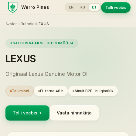
Werro Pines
Telli veebis
EN
RU
ET
Avaleht
›
Brändid
›
LEXUS
USALDUSVÄÄRNE HULGIMÜÜJA
LEXUS
Originaal Lexus Genuine Motor Oil
Tellimisel
EL tarne 48 h
Ainult B2B · hulgimüük
Telli veebis
Vaata hinnakirja