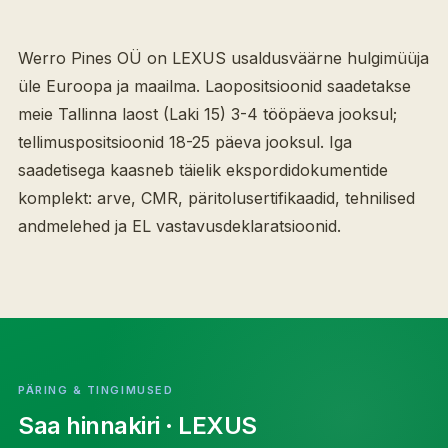
Werro Pines OÜ on LEXUS usaldusväärne hulgimüüja
üle Euroopa ja maailma. Laopositsioonid saadetakse
meie Tallinna laost (Laki 15) 3-4 tööpäeva jooksul;
tellimuspositsioonid 18-25 päeva jooksul. Iga
saadetisega kaasneb täielik ekspordidokumentide
komplekt: arve, CMR, päritolusertifikaadid, tehnilised
andmelehed ja EL vastavusdeklaratsioonid.
PÄRING & TINGIMUSED
Saa hinnakiri
· LEXUS