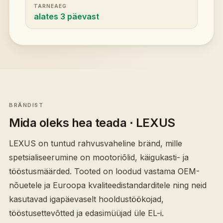
TARNEAEG
alates 3 päevast
BRÄNDIST
Mida oleks hea teada
· LEXUS
LEXUS on tuntud rahvusvaheline bränd, mille
spetsialiseerumine on mootoriõlid, käigukasti- ja
tööstusmäärded. Tooted on loodud vastama OEM-
nõuetele ja Euroopa kvaliteedistandarditele ning neid
kasutavad igapäevaselt hooldustöökojad,
tööstusettevõtted ja edasimüüjad üle EL-i.