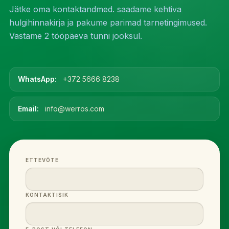
Jätke oma kontaktandmed. saadame kehtiva
hulgihinnakirja ja pakume parimad tarnetingimused.
Vastame 2 tööpäeva tunni jooksul.
WhatsApp:
+372 5666 8238
Email:
info@werros.com
ETTEVÕTE
KONTAKTISIK