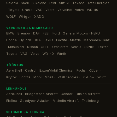
Selenia
Shell
Silkolene
Stihl
Suzuki
Texaco
TotalEnergies
·
·
·
·
·
·
Toyota
Urania
VAG
Valtra
Valvoline
Volvo
WD-40
·
·
·
·
·
·
·
·
WOLF
Wirtgen
XADO
·
·
VARUOSAD JA KEMIKAALID
BMW
Brembo
DAF
FEBI
Ford
General Motors
HEPU
·
·
·
·
·
·
·
Honda
Hyundai
KIA
Lexus
Loctite
Mazda
Mercedes-Benz
·
·
·
·
·
·
Mitsubishi
Nissan
OPEL
Omnicraft
Scania
Suzuki
Textar
·
·
·
·
·
·
·
·
Toyota
VAG
Volvo
WD-40
Würth
·
·
·
·
TÖÖSTUS
AeroShell
Castrol
ExxonMobil Chemical
Fuchs
Klüber
·
·
·
·
·
Krytox
Loctite
Mobil
Shell
TotalEnergies
Tri-Flow
Würth
·
·
·
·
·
·
LENNUNDUS
AeroShell
Bridgestone Aircraft
Condor
Dunlop Aircraft
·
·
·
·
Elaflex
Goodyear Aviation
Michelin Aircraft
Trelleborg
·
·
·
SEADMED JA TEHNIKA