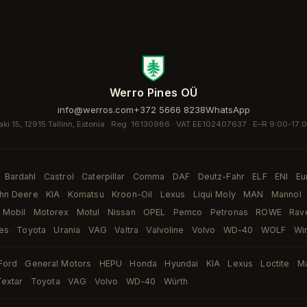
Werro Pines OÜ
info@werros.com
+372 5666 8238
WhatsApp
aki 15, 12915 Tallinn, Estonia · Reg. 16130986 · VAT EE102407637 ·
E–R 9:00-17:
Bardahl
Castrol
Caterpillar
Comma
DAF
Deutz-Fahr
ELF
ENI
Eu
·
·
·
·
·
·
·
·
·
hn Deere
KIA
Komatsu
Kroon-Oil
Lexus
Liqui Moly
MAN
Mannol
·
·
·
·
·
·
·
·
Mobil
Motorex
Motul
Nissan
OPEL
Pemco
Petronas
ROWE
Rav
·
·
·
·
·
·
·
·
es
Toyota
Urania
VAG
Valtra
Valvoline
Volvo
WD-40
WOLF
Wi
·
·
·
·
·
·
·
·
·
Ford
General Motors
HEPU
Honda
Hyundai
KIA
Lexus
Loctite
M
·
·
·
·
·
·
·
·
Textar
Toyota
VAG
Volvo
WD-40
Würth
·
·
·
·
·