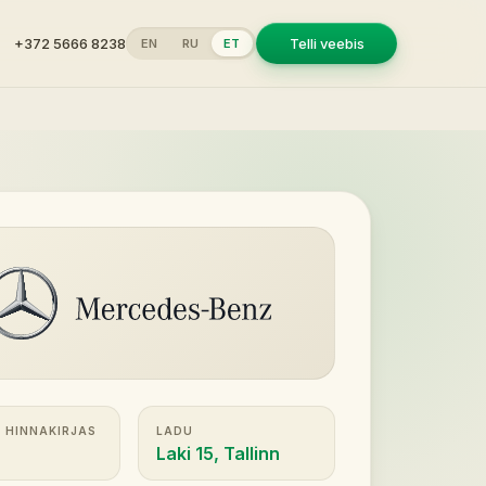
+372 5666 8238
Telli veebis
EN
RU
ET
 HINNAKIRJAS
LADU
Laki 15, Tallinn