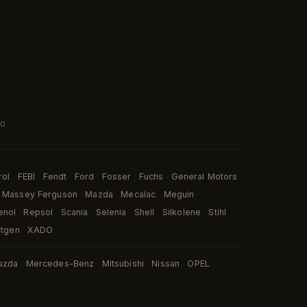
00
rol
FEBI
Fendt
Ford
Fosser
Fuchs
General Motors
·
·
·
·
·
·
Massey Ferguson
Mazda
Mecalac
Meguin
·
·
·
·
enol
Repsol
Scania
Selenia
Shell
Silkolene
Stihl
·
·
·
·
·
·
·
rtgen
XADO
·
azda
Mercedes-Benz
Mitsubishi
Nissan
OPEL
·
·
·
·
·