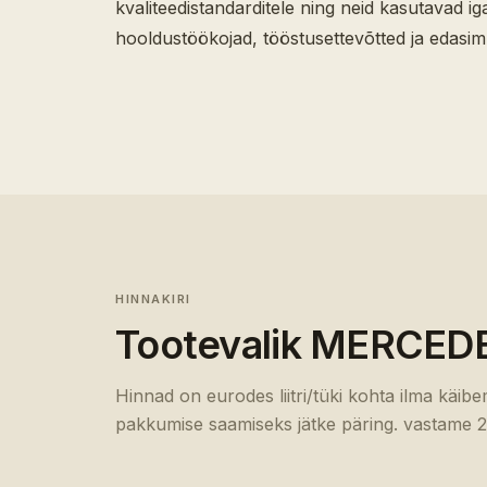
kvaliteedistandarditele ning neid kasutavad i
hooldustöökojad, tööstusettevõtted ja edasimü
HINNAKIRI
Tootevalik
MERCEDE
Hinnad on eurodes liitri/tüki kohta ilma käib
pakkumise saamiseks jätke päring. vastame 2