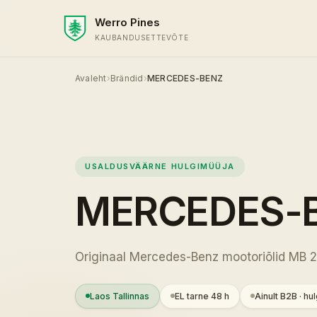
Werro Pines
KAUBANDUSETTEVÕTE
Avaleht
›
Brändid
›
MERCEDES-BENZ
USALDUSVÄÄRNE HULGIMÜÜJA
MERCEDES-
Originaal Mercedes-Benz mootoriõlid MB 2
Laos Tallinnas
EL tarne 48 h
Ainult B2B · hu