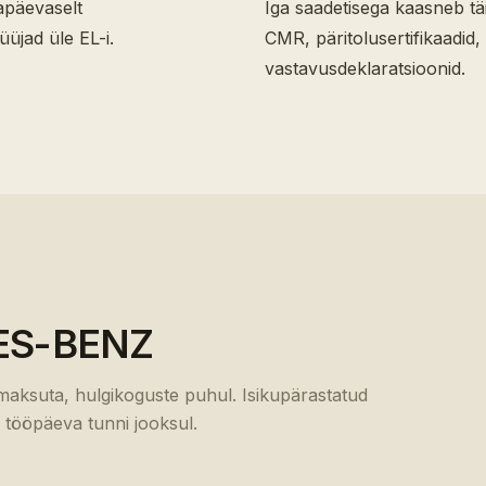
gapäevaselt
Iga saadetisega kaasneb tä
üjad üle EL-i.
CMR, päritolusertifikaadid,
vastavusdeklaratsioonid.
S-BENZ
emaksuta, hulgikoguste puhul. Isikupärastatud
 tööpäeva tunni jooksul.