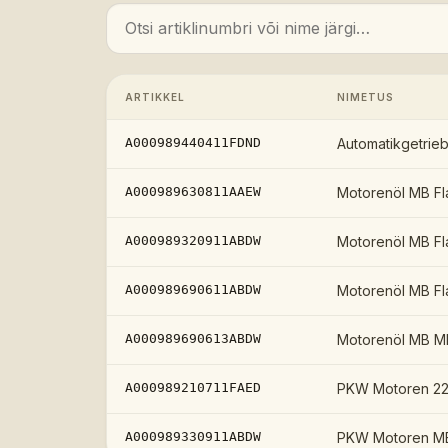
ARTIKKEL
NIMETUS
A000989440411FDND
Automatikgetrie
A000989630811AAEW
Motorenöl MB Fl
A000989320911ABDW
Motorenöl MB Fl
A000989690611ABDW
Motorenöl MB Fl
A000989690613ABDW
Motorenöl MB M
A000989210711FAED
PKW Motoren 22
A000989330911ABDW
PKW Motoren MB