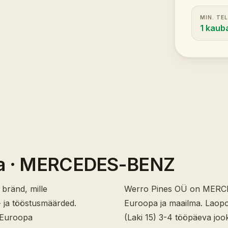
MIN. TE
1 kaub
a
· MERCEDES-BENZ
ränd, mille
Werro Pines OÜ on MERCE
- ja tööstusmäärded.
Euroopa ja maailma. Laopos
 Euroopa
(Laki 15) 3-4 tööpäeva jook