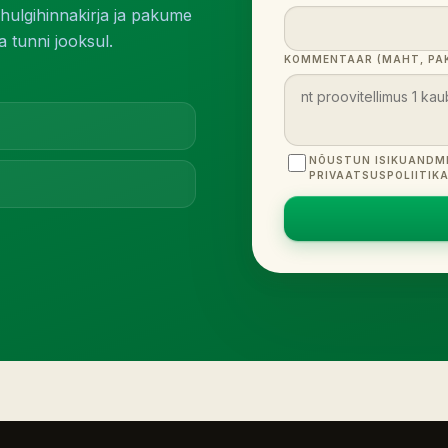
ulgihinnakirja ja pakume
 tunni jooksul.
KOMMENTAAR (MAHT, PAK
NÕUSTUN ISIKUANDM
PRIVAATSUSPOLIITIK