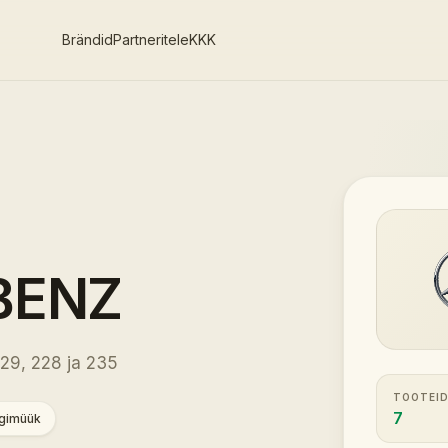
Brändid
Partneritele
KKK
BENZ
29, 228 ja 235
TOOTEID
7
lgimüük