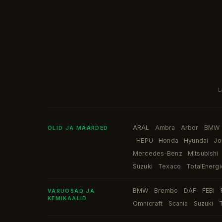
L
ARAL
Ambra
Arbor
BMW
·
·
·
ÕLID JA MÄÄRDED
HEPU
Honda
Hyundai
Jo
·
·
·
·
Mercedes-Benz
Mitsubishi
·
·
Suzuki
Texaco
TotalEnergi
·
·
BMW
Brembo
DAF
FEBI
·
·
·
·
VARUOSAD JA
KEMIKAALID
Omnicraft
Scania
Suzuki
·
·
·