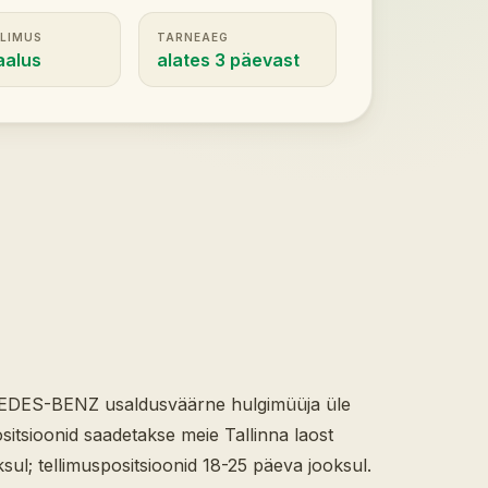
LLIMUS
TARNEAEG
aalus
alates 3 päevast
DES-BENZ usaldusväärne hulgimüüja üle
itsioonid saadetakse meie Tallinna laost
sul; tellimuspositsioonid 18-25 päeva jooksul.