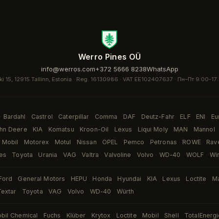
Werro Pines OÜ
info@werros.com
+372 5666 8238
WhatsApp
ki 15, 12915 Tallinn, Estonia · Reg. 16130986 · VAT EE102407637 ·
Пн–Пт 9:00-17
Bardahl
Castrol
Caterpillar
Comma
DAF
Deutz-Fahr
ELF
ENI
Eu
·
·
·
·
·
·
·
·
·
hn Deere
KIA
Komatsu
Kroon-Oil
Lexus
Liqui Moly
MAN
Mannol
·
·
·
·
·
·
·
·
Mobil
Motorex
Motul
Nissan
OPEL
Pemco
Petronas
ROWE
Rav
·
·
·
·
·
·
·
·
es
Toyota
Urania
VAG
Valtra
Valvoline
Volvo
WD-40
WOLF
Wi
·
·
·
·
·
·
·
·
·
Ford
General Motors
HEPU
Honda
Hyundai
KIA
Lexus
Loctite
M
·
·
·
·
·
·
·
·
Textar
Toyota
VAG
Volvo
WD-40
Würth
·
·
·
·
·
bil Chemical
Fuchs
Klüber
Krytox
Loctite
Mobil
Shell
TotalEnerg
·
·
·
·
·
·
·