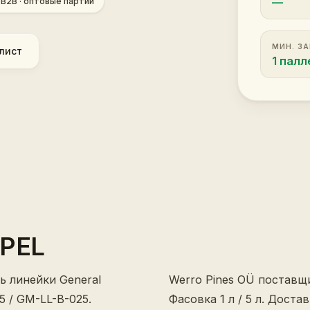
—
 B2B · оптовые партии
МИН. З
лист
1 палл
OPEL
ь линейки General
Werro Pines OÜ поставщ
5 / GM-LL-B-025.
Фасовка 1 л / 5 л. Дост