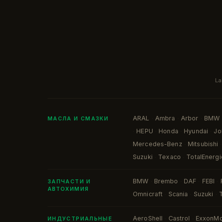
La
ARAL
Ambra
Arbor
BMW
·
·
·
МАСЛА И СМАЗКИ
HEPU
Honda
Hyundai
Jo
·
·
·
·
Mercedes-Benz
Mitsubishi
·
·
Suzuki
Texaco
TotalEnergi
·
·
BMW
Brembo
DAF
FEBI
·
·
·
·
ЗАПЧАСТИ И
АВТОХИМИЯ
Omnicraft
Scania
Suzuki
·
·
·
AeroShell
Castrol
ExxonMo
·
·
ИНДУСТРИАЛЬНЫЕ