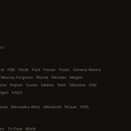
:00
rol
FEBI
Fendt
Ford
Fosser
Fuchs
General Motors
·
·
·
·
·
·
Massey Ferguson
Mazda
Mecalac
Meguin
·
·
·
·
enol
Repsol
Scania
Selenia
Shell
Silkolene
Stihl
·
·
·
·
·
·
·
rtgen
XADO
·
azda
Mercedes-Benz
Mitsubishi
Nissan
OPEL
·
·
·
·
·
ies
Tri-Flow
Würth
·
·