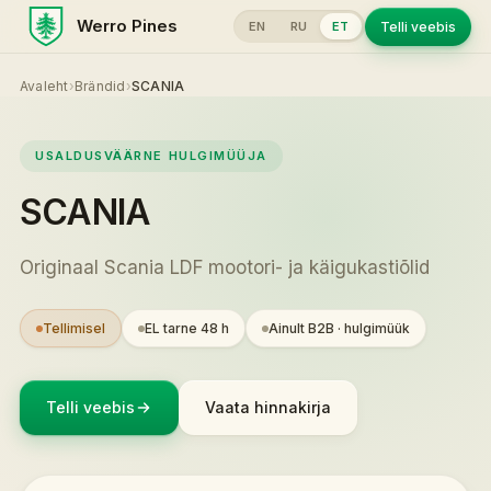
Werro Pines
Telli veebis
EN
RU
ET
Avaleht
›
Brändid
›
SCANIA
USALDUSVÄÄRNE HULGIMÜÜJA
SCANIA
Originaal Scania LDF mootori- ja käigukastiõlid
Tellimisel
EL tarne 48 h
Ainult B2B · hulgimüük
Telli veebis
Vaata hinnakirja