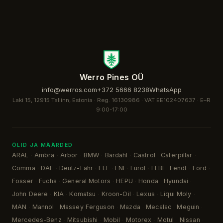
Werro Pines OÜ
info@werros.com
+372 5666 8238
WhatsApp
Laki 15, 12915 Tallinn, Estonia · Reg. 16130986 · VAT EE102407637 ·
E–R
9:00-17:00
ÕLID JA MÄÄRDED
ARAL
Ambra
Arbor
BMW
Bardahl
Castrol
Caterpillar
·
·
·
·
·
·
·
Comma
DAF
Deutz-Fahr
ELF
ENI
Eurol
FEBI
Fendt
Ford
·
·
·
·
·
·
·
·
·
Fosser
Fuchs
General Motors
HEPU
Honda
Hyundai
·
·
·
·
·
·
John Deere
KIA
Komatsu
Kroon-Oil
Lexus
Liqui Moly
·
·
·
·
·
·
MAN
Mannol
Massey Ferguson
Mazda
Mecalac
Meguin
·
·
·
·
·
·
Mercedes-Benz
Mitsubishi
Mobil
Motorex
Motul
Nissan
·
·
·
·
·
·