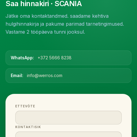
Saa hinnakiri
· SCANIA
Jätke oma kontaktandmed. saadame kehtiva
hulgihinnakirja ja pakume parimad tarnetingimused.
Vastame 2 tööpäeva tunni jooksul.
WhatsApp:
+372 5666 8238
Email:
info@werros.com
ETTEVÕTE
KONTAKTISIK