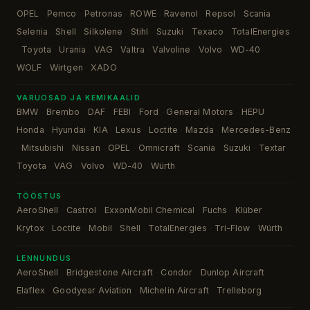
OPEL
Pemco
Petronas
ROWE
Ravenol
Repsol
Scania
·
·
·
·
·
·
·
Selenia
Shell
Silkolene
Stihl
Suzuki
Texaco
TotalEnergies
·
·
·
·
·
·
Toyota
Urania
VAG
Valtra
Valvoline
Volvo
WD-40
·
·
·
·
·
·
·
·
WOLF
Wirtgen
XADO
·
·
VARUOSAD JA KEMIKAALID
BMW
Brembo
DAF
FEBI
Ford
General Motors
HEPU
·
·
·
·
·
·
·
Honda
Hyundai
KIA
Lexus
Loctite
Mazda
Mercedes-Benz
·
·
·
·
·
·
Mitsubishi
Nissan
OPEL
Omnicraft
Scania
Suzuki
Textar
·
·
·
·
·
·
·
·
Toyota
VAG
Volvo
WD-40
Würth
·
·
·
·
TÖÖSTUS
AeroShell
Castrol
ExxonMobil Chemical
Fuchs
Klüber
·
·
·
·
·
Krytox
Loctite
Mobil
Shell
TotalEnergies
Tri-Flow
Würth
·
·
·
·
·
·
LENNUNDUS
AeroShell
Bridgestone Aircraft
Condor
Dunlop Aircraft
·
·
·
·
Elaflex
Goodyear Aviation
Michelin Aircraft
Trelleborg
·
·
·