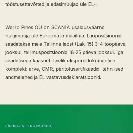
tööstusettevõtted ja edasimüüjad üle EL-i.
Werro Pines OÜ on SCANIA usaldusväärne
hulgimüüja üle Euroopa ja maailma. Laopositsioonid
saadetakse meie Tallinna laost (Laki 15) 3-4 tööpäeva
jooksul; tellimuspositsioonid 18-25 päeva jooksul. Iga
saadetisega kaasneb täielik ekspordidokumentide
komplekt: arve, CMR, päritolusertifikaadid, tehnilised
andmelehed ja EL vastavusdeklaratsioonid.
PÄRING & TINGIMUSED