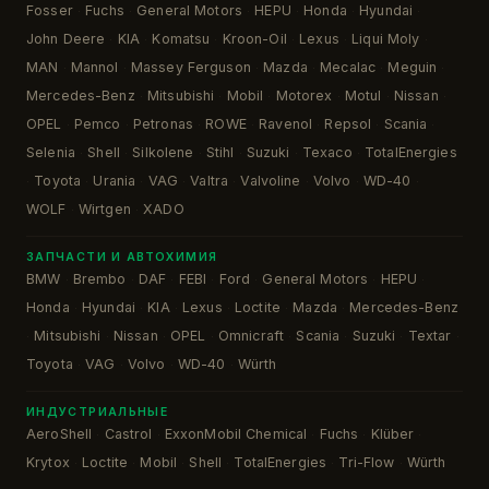
Fosser
Fuchs
General Motors
HEPU
Honda
Hyundai
·
·
·
·
·
·
John Deere
KIA
Komatsu
Kroon-Oil
Lexus
Liqui Moly
·
·
·
·
·
·
MAN
Mannol
Massey Ferguson
Mazda
Mecalac
Meguin
·
·
·
·
·
·
Mercedes-Benz
Mitsubishi
Mobil
Motorex
Motul
Nissan
·
·
·
·
·
·
OPEL
Pemco
Petronas
ROWE
Ravenol
Repsol
Scania
·
·
·
·
·
·
·
Selenia
Shell
Silkolene
Stihl
Suzuki
Texaco
TotalEnergies
·
·
·
·
·
·
Toyota
Urania
VAG
Valtra
Valvoline
Volvo
WD-40
·
·
·
·
·
·
·
·
WOLF
Wirtgen
XADO
·
·
ЗАПЧАСТИ И АВТОХИМИЯ
BMW
Brembo
DAF
FEBI
Ford
General Motors
HEPU
·
·
·
·
·
·
·
Honda
Hyundai
KIA
Lexus
Loctite
Mazda
Mercedes-Benz
·
·
·
·
·
·
Mitsubishi
Nissan
OPEL
Omnicraft
Scania
Suzuki
Textar
·
·
·
·
·
·
·
·
Toyota
VAG
Volvo
WD-40
Würth
·
·
·
·
ИНДУСТРИАЛЬНЫЕ
AeroShell
Castrol
ExxonMobil Chemical
Fuchs
Klüber
·
·
·
·
·
Krytox
Loctite
Mobil
Shell
TotalEnergies
Tri-Flow
Würth
·
·
·
·
·
·