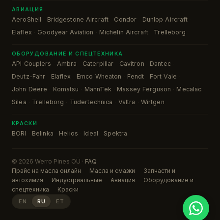
АВИАЦИЯ
AeroShell
Bridgestone Aircraft
Condor
Dunlop Aircraft
·
·
·
·
Elaflex
Goodyear Aviation
Michelin Aircraft
Trelleborg
·
·
·
ОБОРУДОВАНИЕ И СПЕЦТЕХНИКА
API Couplers
Ambra
Caterpillar
Cavitron
Dantec
·
·
·
·
·
Deutz-Fahr
Elaflex
Emco Wheaton
Fendt
Fort Vale
·
·
·
·
·
John Deere
Komatsu
MannTek
Massey Ferguson
Mecalac
·
·
·
·
·
Silea
Trelleborg
Tudertechnica
Valtra
Wirtgen
·
·
·
·
КРАСКИ
BORI
Belinka
Helios
Ideal
Spektra
·
·
·
·
© 2026 Werro Pines OÜ ·
FAQ
Прайс на масла онлайн
Масла и смазки
Запчасти и
автохимия
Индустриальные
Авиация
Оборудование и
спецтехника
Краски
EN
RU
ET