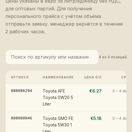
Цены указаны в евро за литр/единицу без НДС,
для оптовых партий. Для получения
персонального прайса с учётом объёма
отправьте заявку. менеджер вернётся в течение
2 рабочих часов.
4
из
4
позиций
АРТИКУЛ
НАИМЕНОВАНИЕ
ЦЕНА €/Л
СРОК
888086294
Toyota AFE
€6.27
3 – 4 days
Toyota 0W20 5
Liter
888080846
Toyota GMO FE
€5.18
3 – 4 days
Toyota 5W30 1
Liter