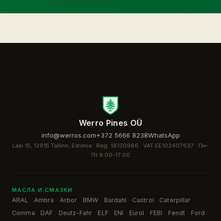
Werro Pines OÜ
info@werros.com
+372 5666 8238
WhatsApp
Laki 15, 12915 Tallinn, Estonia · Reg. 16130986 · VAT EE102407637 ·
Пн–
Пт 9:00-17:00
МАСЛА И СМАЗКИ
ARAL
Ambra
Arbor
BMW
Bardahl
Castrol
Caterpillar
·
·
·
·
·
·
·
Comma
DAF
Deutz-Fahr
ELF
ENI
Eurol
FEBI
Fendt
Ford
·
·
·
·
·
·
·
·
·