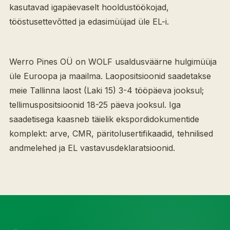
kasutavad igapäevaselt hooldustöökojad,
tööstusettevõtted ja edasimüüjad üle EL-i.
Werro Pines OÜ on WOLF usaldusväärne hulgimüüja
üle Euroopa ja maailma. Laopositsioonid saadetakse
meie Tallinna laost (Laki 15) 3-4 tööpäeva jooksul;
tellimuspositsioonid 18-25 päeva jooksul. Iga
saadetisega kaasneb täielik ekspordidokumentide
komplekt: arve, CMR, päritolusertifikaadid, tehnilised
andmelehed ja EL vastavusdeklaratsioonid.