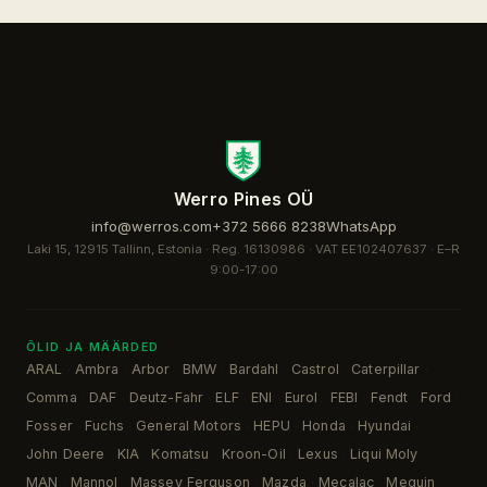
Werro Pines OÜ
info@werros.com
+372 5666 8238
WhatsApp
Laki 15, 12915 Tallinn, Estonia · Reg. 16130986 · VAT EE102407637 ·
E–R
9:00-17:00
ÕLID JA MÄÄRDED
ARAL
Ambra
Arbor
BMW
Bardahl
Castrol
Caterpillar
·
·
·
·
·
·
·
Comma
DAF
Deutz-Fahr
ELF
ENI
Eurol
FEBI
Fendt
Ford
·
·
·
·
·
·
·
·
·
Fosser
Fuchs
General Motors
HEPU
Honda
Hyundai
·
·
·
·
·
·
John Deere
KIA
Komatsu
Kroon-Oil
Lexus
Liqui Moly
·
·
·
·
·
·
MAN
Mannol
Massey Ferguson
Mazda
Mecalac
Meguin
·
·
·
·
·
·