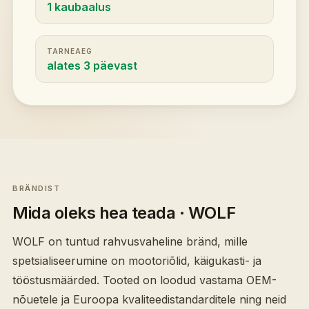
1 kaubaalus
TARNEAEG
alates 3 päevast
BRÄNDIST
Mida oleks hea teada
· WOLF
WOLF on tuntud rahvusvaheline bränd, mille
spetsialiseerumine on mootoriõlid, käigukasti- ja
tööstusmäärded. Tooted on loodud vastama OEM-
nõuetele ja Euroopa kvaliteedistandarditele ning neid