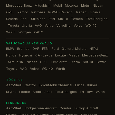
Mercedes-Benz
Mitsubishi
Mobil
Motorex
Motul
Nissan
·
·
·
·
·
·
OPEL
Pemco
Petronas
ROWE
Ravenol
Repsol
Scania
·
·
·
·
·
·
·
Selenia
Shell
Silkolene
Stihl
Suzuki
Texaco
TotalEnergies
·
·
·
·
·
·
Toyota
Urania
VAG
Valtra
Valvoline
Volvo
WD-40
·
·
·
·
·
·
·
·
WOLF
Wirtgen
XADO
·
·
VARUOSAD JA KEMIKAALID
BMW
Brembo
DAF
FEBI
Ford
General Motors
HEPU
·
·
·
·
·
·
·
Honda
Hyundai
KIA
Lexus
Loctite
Mazda
Mercedes-Benz
·
·
·
·
·
·
Mitsubishi
Nissan
OPEL
Omnicraft
Scania
Suzuki
Textar
·
·
·
·
·
·
·
·
Toyota
VAG
Volvo
WD-40
Würth
·
·
·
·
TÖÖSTUS
AeroShell
Castrol
ExxonMobil Chemical
Fuchs
Klüber
·
·
·
·
·
Krytox
Loctite
Mobil
Shell
TotalEnergies
Tri-Flow
Würth
·
·
·
·
·
·
LENNUNDUS
AeroShell
Bridgestone Aircraft
Condor
Dunlop Aircraft
·
·
·
·
Elaflex
Goodyear Aviation
Michelin Aircraft
Trelleborg