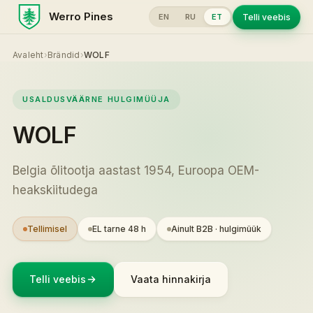
Werro Pines
Telli veebis
EN
RU
ET
Avaleht
›
Brändid
›
WOLF
USALDUSVÄÄRNE HULGIMÜÜJA
WOLF
Belgia õlitootja aastast 1954, Euroopa OEM-
heakskiitudega
Tellimisel
EL tarne 48 h
Ainult B2B · hulgimüük
Telli veebis
Vaata hinnakirja