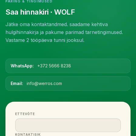
PÄRING & TINGIMUSED
Saa hinnakiri
· WOLF
Jätke oma kontaktandmed. saadame kehtiva
hulgihinnakirja ja pakume parimad tarnetingimused.
Vastame 2 tööpäeva tunni jooksul.
WhatsApp:
+372 5666 8238
Email:
info@werros.com
ETTEVÕTE
KONTAKTISIK